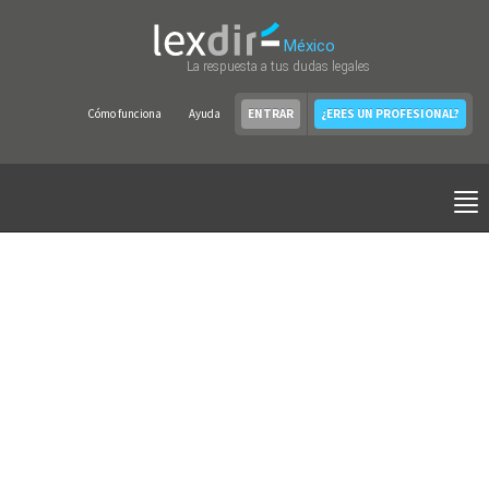
México
La respuesta a tus dudas legales
Cómo funciona
Ayuda
ENTRAR
¿ERES UN PROFESIONAL?