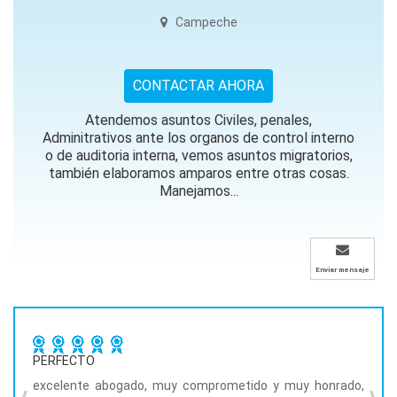
Campeche
CONTACTAR AHORA
Atendemos asuntos Civiles, penales,
Adminitrativos ante los organos de control interno
o de auditoria interna, vemos asuntos migratorios,
también elaboramos amparos entre otras cosas.
Manejamos...
Enviar mensaje
PERFECTO
PERF
 y que
excelente abogado, muy comprometido y muy honrado,
excel