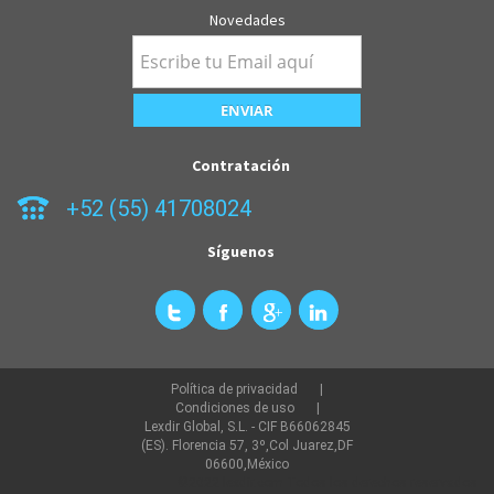
Novedades
Contratación
+52 (55) 41708024
Síguenos
Política de privacidad
Condiciones de uso
Lexdir Global, S.L. - CIF B66062845
(ES). Florencia 57, 3º,Col Juarez,DF
06600,México
©2022 lexdir.com Todos los derechos reservados