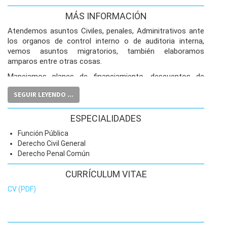
MÁS INFORMACIÓN
Atendemos asuntos Civiles, penales, Adminitrativos ante
los organos de control interno o de auditoria interna,
vemos asuntos migratorios, también elaboramos
amparos entre otras cosas.
Manejamos planes de financiamiento, descuentos de
hasta el 35 por ciento y comisiones para nuestros
SEGUIR LEYENDO ...
clientes
ESPECIALIDADES
Función Pública
Derecho Civil General
Derecho Penal Común
CURRÍCULUM VITAE
CV (PDF)