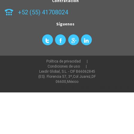
Contratación
+52 (55) 41708024
Síguenos
Política de privacidad
Condiciones de uso
Lexdir Global, S.L. - CIF B66062845
(ES). Florencia 57, 3º,Col Juarez,DF
06600,México
©2022 lexdir.com Todos los derechos reservados