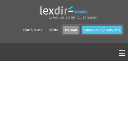
México
La respuesta a tus dudas legales
Cómo funciona
Ayuda
ENTRAR
¿ERES UN PROFESIONAL?