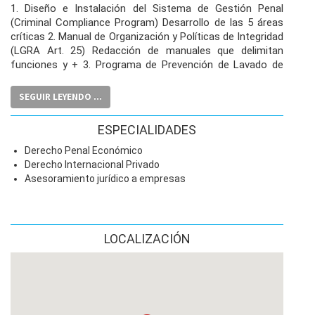
1. Diseño e Instalación del Sistema de Gestión Penal
(Criminal Compliance Program) Desarrollo de las 5 áreas
críticas 2. Manual de Organización y Políticas de Integridad
(LGRA Art. 25) Redacción de manuales que delimitan
funciones y + 3. Programa de Prevención de Lavado de
Dinero (Outsourcing de Oficial de Cumplimiento) Gestión
Actividades Vulnerables 4. Auditoría Legal de Diagnóstico
SEGUIR LEYENDO ...
(Due Diligence Preventiva) Examen exhaustivo de
contratos, actas corporativas y + 5. Emisión de Dictamen
ESPECIALIDADES
de Cumplimiento Normativo Documento legal certificado
por Maestros en Derecho Penal Corporativo 6. Auditoría
Derecho Penal Económico
de Identificación de Beneficiario Controlador (CFF 32-B)
Derecho Internacional Privado
Servicio especializado para evitar multas. 7. Defensa Penal
Asesoramiento jurídico a empresas
Especial para Personas Jurídicas, Representación jurídica
ante vinculaciones a proceso. 8. Defensa en Procesos de
Extradición y Asistencia Mutua (MLAT) Litigio
especializado ante extradición de directivos 9. Defensa
LOCALIZACIÓN
Penal de Personas Físicas con Actividad Empresarial, oa
Socios o Funcionarios de Empresas.. 10.Tramites
Migratorios USA & MEXICO. Residencia, Permisos de
Trabajo y Autorización Para Contratar Extranjeros. y+.
11.Juicio Ejecutivo Oral Mercantil. Litigio estratégico.