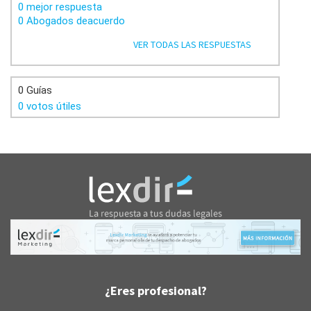
0 mejor respuesta
0 Abogados deacuerdo
VER TODAS LAS RESPUESTAS
0 Guías
0 votos útiles
¿Eres profesional?