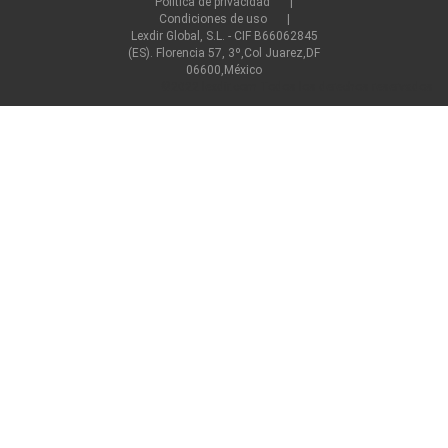
Política de privacidad
Condiciones de uso
Lexdir Global, S.L. - CIF B66062845
(ES). Florencia 57, 3º,Col Juarez,DF
06600,México
©2022 lexdir.com Todos los derechos reservados