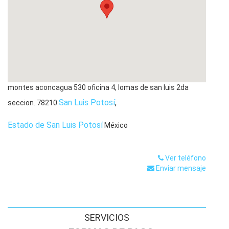
12.Registro Propiedad Industrial, Patentes. 13.Consultoría,
Gestión, Litigio y Tramite de Todo Asunto con Elementos
de Extranjería. Lic. en Derecho Internacional. 14. Actas de
Asamblea, Protocolización ante Notario, Registro Público
de Com, liquidación y constitución de sociedes.a
15.Asesoria Especializada en Constitución de Empresas y
ONGS.
montes aconcagua 530 oficina 4, lomas de san luis 2da
San Luis Potosí
,
seccion.
78210
Estado de San Luis Potosí
México
Ver teléfono
Enviar mensaje
SERVICIOS