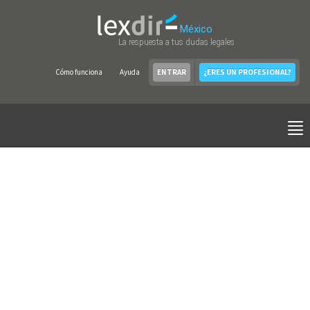
México
La respuesta a tus dudas legales
Cómo funciona
Ayuda
ENTRAR
¿ERES UN PROFESIONAL?