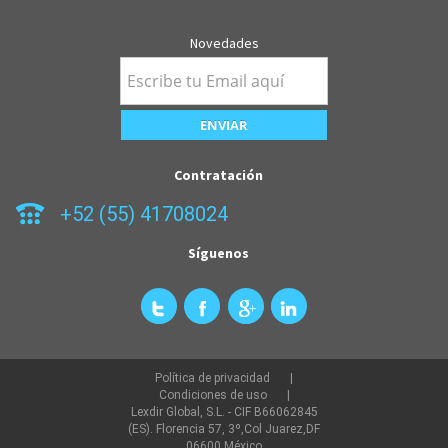
Novedades
Contratación
+52 (55) 41708024
Síguenos
Política de privacidad
Condiciones de uso
Lexdir Global, S.L. - CIF B66062845
(ES). Florencia 57, 3º,Col Juarez,DF
06600,México