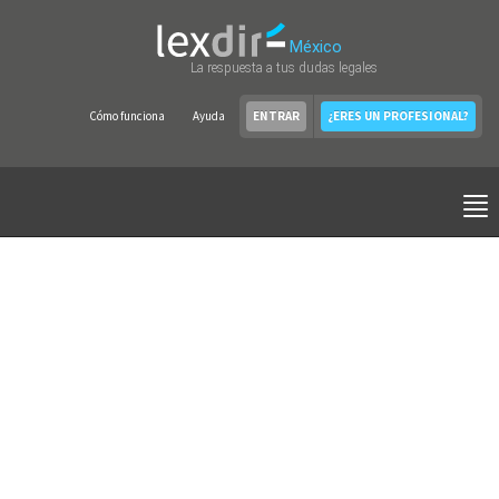
México
La respuesta a tus dudas legales
Cómo funciona
Ayuda
ENTRAR
¿ERES UN PROFESIONAL?