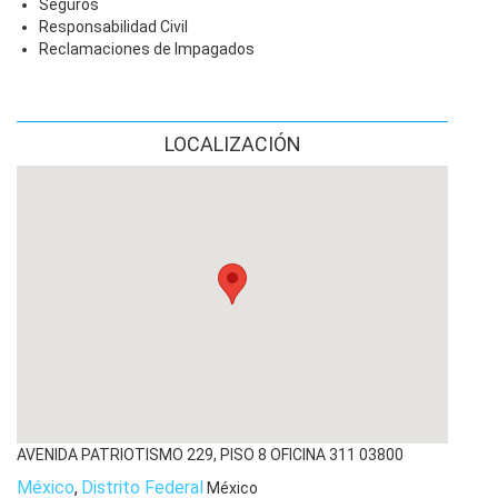
Seguros
juicios mercantiles, civiles, amparo, corporativo,
Responsabilidad Civil
enfocados en demandas contra aseguradoras,
Reclamaciones de Impagados
negligencias médicas, nulidad por vicios ocultos en
compraventas y cargos no reconocidos bancarios, así
como defensa de pagaré en blanco."
LOCALIZACIÓN
AVENIDA PATRIOTISMO 229, PISO 8 OFICINA 311
03800
México
,
Distrito Federal
México