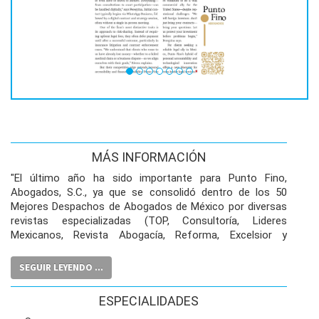
MÁS INFORMACIÓN
"El último año ha sido importante para Punto Fino,
Abogados, S.C., ya que se consolidó dentro de los 50
Mejores Despachos de Abogados de México por diversas
revistas especializadas (TOP, Consultoría, Lideres
Mexicanos, Revista Abogacía, Reforma, Excelsior y
Ángeles Times), por tanto, no somos abogados hablando
bien de sí mismos, sino de una firma reconocida a nivel
SEGUIR LEYENDO ...
Nacional.
Nuestro diferenciador no sólo es el trato al cliente y
ESPECIALIDADES
honorarios competitivos, sino la alta especialización en