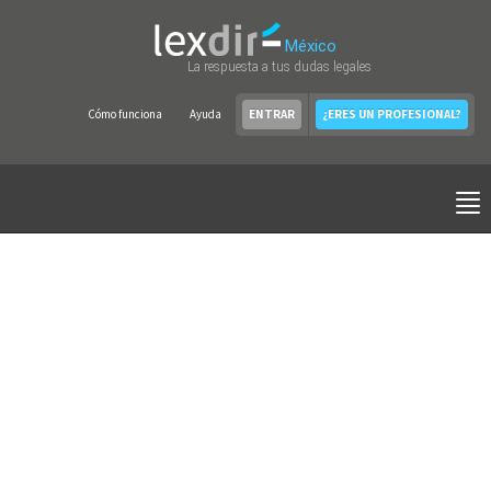
México
La respuesta a tus dudas legales
Cómo funciona
Ayuda
ENTRAR
¿ERES UN PROFESIONAL?