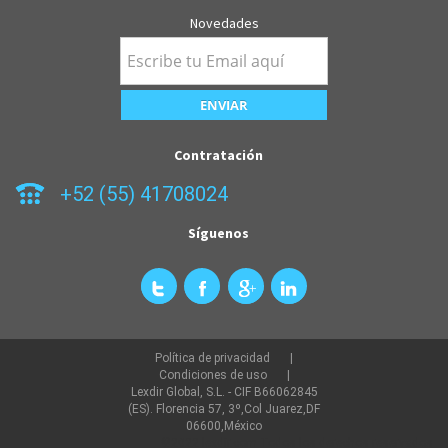
Novedades
Contratación
+52 (55) 41708024
Síguenos
Política de privacidad
Condiciones de uso
Lexdir Global, S.L. - CIF B66062845
(ES). Florencia 57, 3º,Col Juarez,DF
06600,México
©2022 lexdir.com Todos los derechos reservados