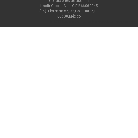
Condiciones de uso
Lexdir Global, S.L. - CIF B66062845
(ES). Florencia 57, 3º,Col Juarez,DF
06600,México
©2022 lexdir.com Todos los derechos reservados