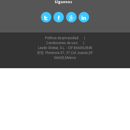
Síguenos
Política de privacidad
Condiciones de uso
Lexdir Global, S.L. - CIF B66062845
(ES). Florencia 57, 3º,Col Juarez,DF
06600,México
©2022 lexdir.com Todos los derechos reservados