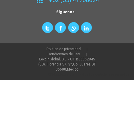
Síguenos
Política de privacidad
Condiciones de uso
Lexdir Global, S.L. - CIF B66062845
(ES). Florencia 57, 3º,Col Juarez,DF
06600,México
©2022 lexdir.com Todos los derechos reservados