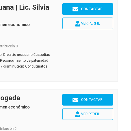
ana | Lic. Silvia
CONTACTAR
VER PERFIL
imen económico
ntribución 0
io Divorcio necesario Custodias
 Reconocimiento de paternidad
 / disminución) Concubinatos
bogada
CONTACTAR
imen económico
VER PERFIL
tribución 0