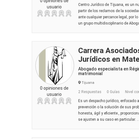
0 opiniones de
Centro Jurídico de Tijuana, es un n
usuario
partir de los reclamos de la socied
ante cualquier percance legal, por l
un grupo multidisciplinario de Aboga
Carrera Asociados
Jurídicos en Mate
Abogado especialista en Rég
matrimonial
Tijuana
0 opiniones de
2 Respuestas
0 Guías
Nivel co
usuario
Es un despacho jurídico, enfocado a 
prevención o la solución de sus pr
honesta, ágil y eficiente., proporcio
se ajusten a su caso en particular. ..