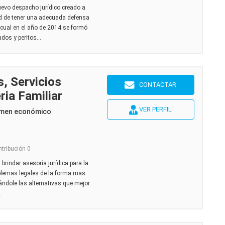
uevo despacho jurídico creado a
ad de tener una adecuada defensa
o cual en el año de 2014 se formó
dos y peritos...
, Servicios
CONTACTAR
ria Familiar
VER PERFIL
imen económico
ntribución 0
brindar asesoría jurídica para la
oblemas legales de la forma mas
nándole las alternativas que mejor
.