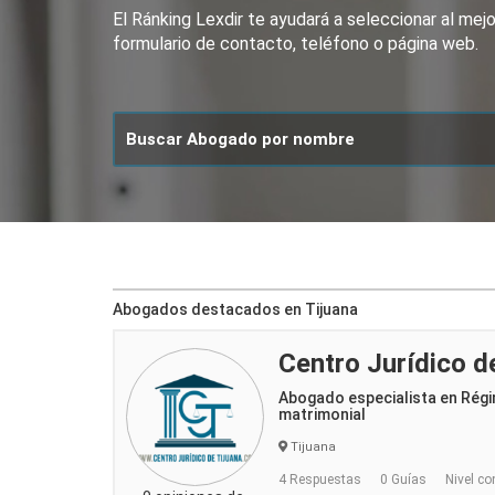
El Ránking Lexdir te ayudará a seleccionar al me
formulario de contacto, teléfono o página web.
Abogados destacados en Tijuana
Centro Jurídico d
Abogado especialista en Rég
matrimonial
Tijuana
4 Respuestas
0 Guías
Nivel co