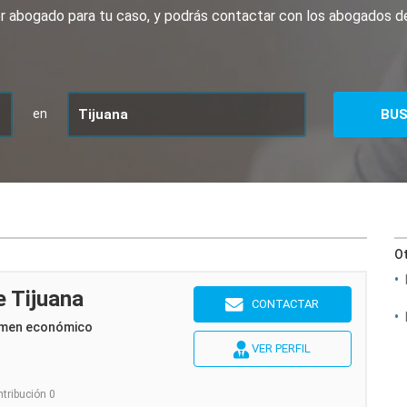
jor abogado para tu caso, y podrás contactar con los abogados 
en
Ot
e Tijuana
CONTACTAR
imen económico
VER PERFIL
ntribución 0