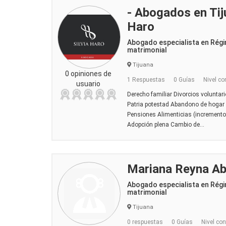
- Abogados en Tiju
Haro
Abogado especialista en Rég
matrimonial
Tijuana
0 opiniones de
1 Respuestas
0 Guías
Nivel co
usuario
Derecho familiar Divorcios voluntar
Patria potestad Abandono de hogar
Pensiones Alimenticias (incremento
Adopción plena Cambio de...
Mariana Reyna A
Abogado especialista en Rég
matrimonial
Tijuana
0 respuestas
0 Guías
Nivel con