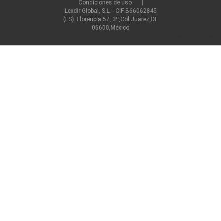
Condiciones de uso
Lexdir Global, S.L. - CIF B66062845
(ES). Florencia 57, 3º,Col Juarez,DF
06600,México
©2022 lexdir.com Todos los derechos reservados