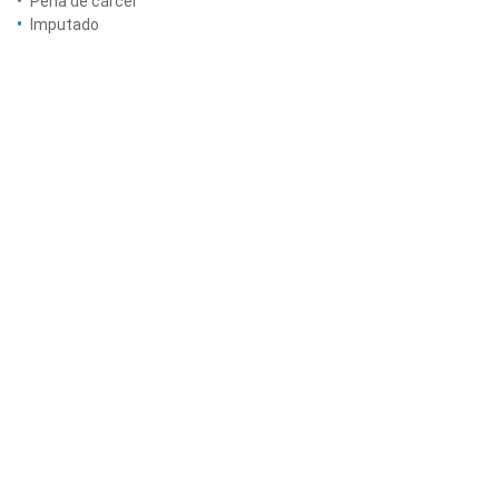
Pena de cárcel
Imputado