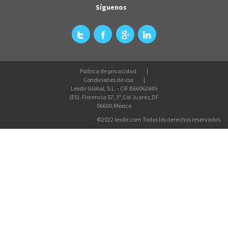
Síguenos
Política de privacidad
Condiciones de uso
Lexdir Global, S.L. - CIF B66062845
(ES). Florencia 57, 3º,Col Juarez,DF
06600,México
©2022 lexdir.com Todos los derechos reservados