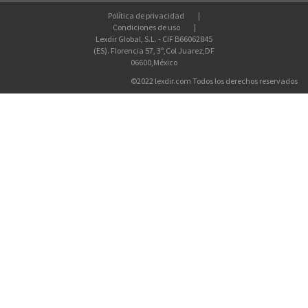
Política de privacidad
Condiciones de uso
Lexdir Global, S.L. - CIF B66062845
(ES). Florencia 57, 3º,Col Juarez,DF
06600,México
©2022 lexdir.com Todos los derechos reservados