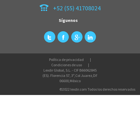
+52 (55) 41708024
Síguenos
Política de privacidad
Condiciones de uso
Lexdir Global, S.L. - CIF B66062845
(ES). Florencia 57, 3º,Col Juarez,DF
06600,México
©2022 lexdir.com Todos los derechos reservados