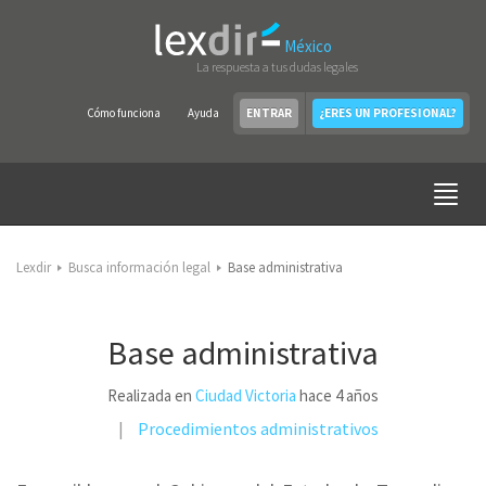
México
La respuesta a tus dudas legales
Cómo funciona
Ayuda
ENTRAR
¿ERES UN PROFESIONAL?
Lexdir
Busca información legal
Base administrativa
Base administrativa
Realizada en
Ciudad Victoria
hace 4 años
Procedimientos administrativos