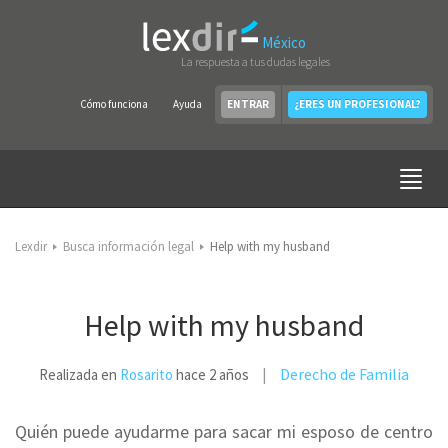
México
La respuesta a tus dudas legales
Cómo funciona
Ayuda
ENTRAR
¿ERES UN PROFESIONAL?
Lexdir
Busca información legal
Help with my husband
Help with my husband
Derecho de Familia
Realizada en
Rosarito
hace 2 años
Quién puede ayudarme para sacar mi esposo de centro