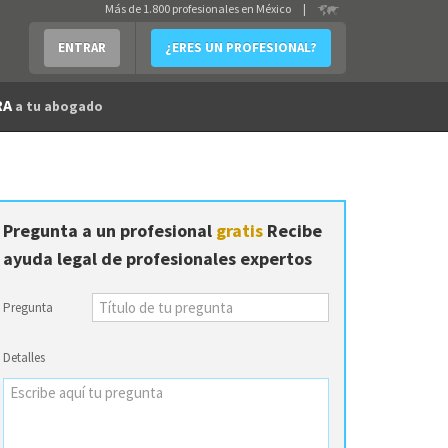
Más de 1.800 profesionales en México
|
ENTRAR
¿ERES UN PROFESIONAL?
RA
a tu abogado
Pregunta a un profesional
gratis
Recibe
ayuda legal de profesionales expertos
Pregunta
Detalles