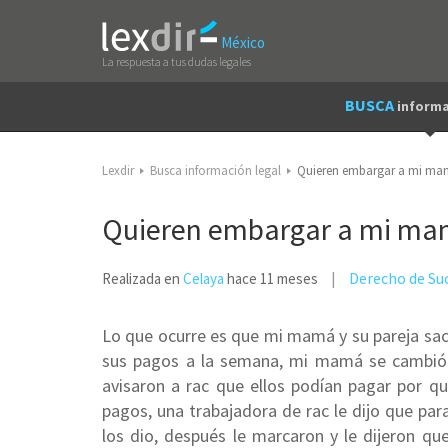
México
La respuesta a tus dudas legales
BUSCA
informa
Lexdir
Busca información legal
Quieren embargar a mi m
Quieren embargar a mi m
Derecho de Su
Realizada en
Celaya
hace 11 meses
Lo que ocurre es que mi mamá y su pareja saca
sus pagos a la semana, mi mamá se cambió 
avisaron a rac que ellos podían pagar por qu
pagos, una trabajadora de rac le dijo que pa
los dio, después le marcaron y le dijeron q