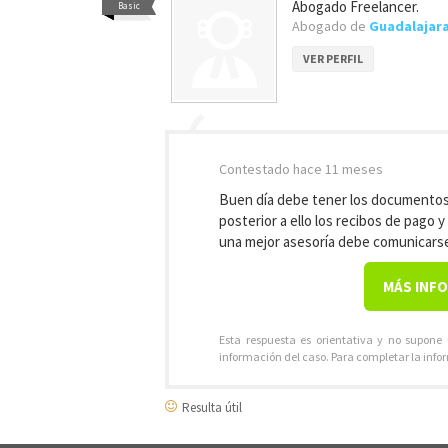
Abogado Freelancer.
Basic
Abogado de
Guadalajar
VER PERFIL
Contestado
hace 11 meses
Buen día debe tener los documentos 
posterior a ello los recibos de pago 
una mejor asesoría debe comunicars
MÁS INF
Esta respuesta es orientativa y no supone
información del caso. Para completar la info
Resulta útil