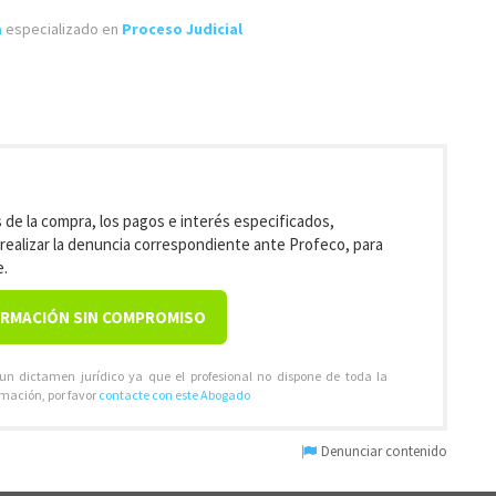
a
especializado en
Proceso Judicial
de la compra, los pagos e interés especificados,
y realizar la denuncia correspondiente ante Profeco, para
e.
ORMACIÓN SIN COMPROMISO
 un dictamen jurídico ya que el profesional no dispone de toda la
rmación, por favor
contacte con este Abogado
Denunciar contenido