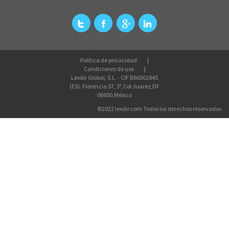
Política de privacidad
Condiciones de uso
Lexdir Global, S.L. - CIF B66062845
(ES). Florencia 57, 3º,Col Juarez,DF
06600,México
©2022 lexdir.com Todos los derechos reservados