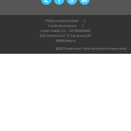
Política de privacidad
Condiciones de uso
Lexdir Global, S.L. - CIF B66062845
(ES). Florencia 57, 3º,Col Juarez,DF
06600,México
©2022 lexdir.com Todos los derechos reservados