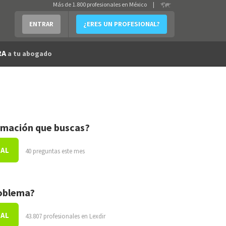
Más de 1.800 profesionales en México
|
ENTRAR
¿ERES UN PROFESIONAL?
RA
a tu abogado
rmación que buscas?
NAL
40 preguntas este mes
roblema?
NAL
43.807 profesionales en Lexdir