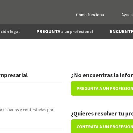
Cómo funciona
Ayuda
PREGUNTA
ENCUENT
ción legal
a un profesional
mpresarial
¿No encuentras la info
PREGUNTA A UN PROFESIO
r usuarios y contestadas por
¿Quieres resolver tu p
CONTRATA A UN PROFESIO