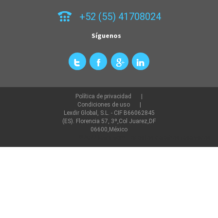
+52 (55) 41708024
Síguenos
Política de privacidad
Condiciones de uso
Lexdir Global, S.L. - CIF B66062845
(ES). Florencia 57, 3º,Col Juarez,DF
06600,México
©2022 lexdir.com Todos los derechos reservados