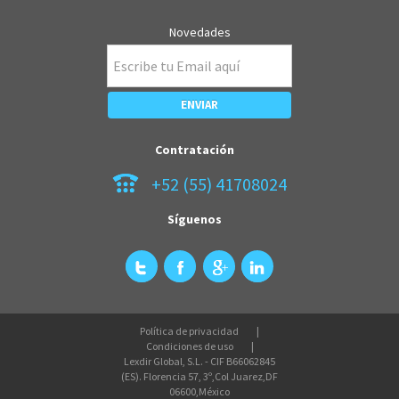
Novedades
Contratación
+52 (55) 41708024
Síguenos
Política de privacidad
Condiciones de uso
Lexdir Global, S.L. - CIF B66062845
(ES). Florencia 57, 3º,Col Juarez,DF
06600,México