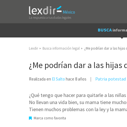
México
La respuesta a tus dudas legales
BUSCA
informa
Lexdir
Busca información legal
¿Me podrían dar a las hijas 
¿Me podrían dar a las hijas 
Patria potestad
Realizada en
El Salto
hace 8 años
¿Qué tengo que hacer para quitarle a las niñas 
No llevan una vida bien, su mama tiene muchos
Tienen muchos problemas con la ley y la mamá
Marca como favorita