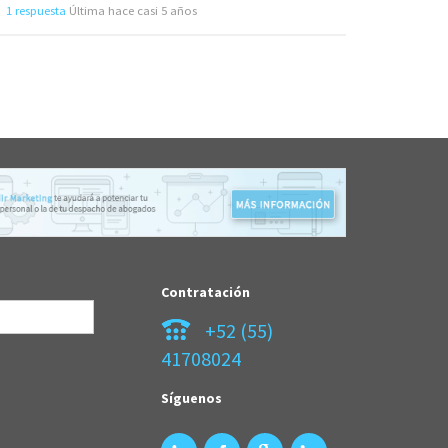
1 respuesta
Última hace casi 5 años
Contratación
+52 (55)
41708024
Síguenos