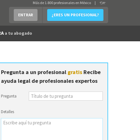
Más de 1.800 profesionales en México
|
ENTRAR
¿ERES UN PROFESIONAL?
RA
a tu abogado
Pregunta a un profesional
gratis
Recibe
ayuda legal de profesionales expertos
Pregunta
Detalles