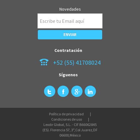
Novedades
Contratación
+52 (55) 41708024
Síguenos
Política de privacidad
Condiciones de uso
Lexdir Global, S.L. - CIF B66062845
(ES). Florencia 57, 3º,Col Juarez,DF
06600,México