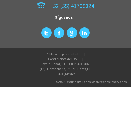
+52 (55) 41708024
Síguenos
Política de privacidad
Condiciones de uso
Lexdir Global, S.L. - CIF B66062845
(ES). Florencia 57, 3º,Col Juarez,DF
06600,México
©2022 lexdir.com Todos los derechos reservados