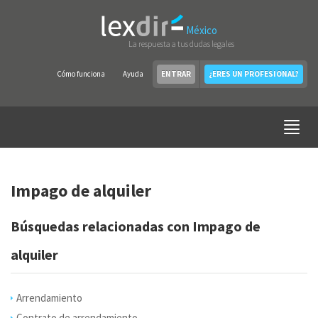
México
La respuesta a tus dudas legales
Cómo funciona
Ayuda
ENTRAR
¿ERES UN PROFESIONAL?
Impago de alquiler
Búsquedas relacionadas con Impago de
alquiler
Arrendamiento
Contrato de arrendamiento