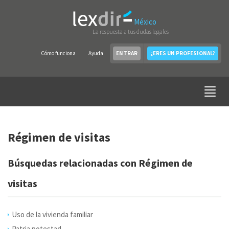
México
La respuesta a tus dudas legales
Cómo funciona
Ayuda
ENTRAR
¿ERES UN PROFESIONAL?
Régimen de visitas
Búsquedas relacionadas con Régimen de
visitas
Uso de la vivienda familiar
Patria potestad