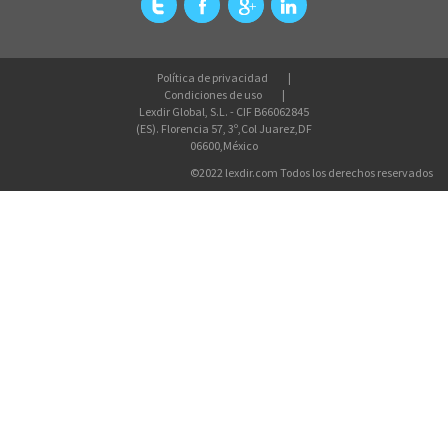
Política de privacidad
Condiciones de uso
Lexdir Global, S.L. - CIF B66062845
(ES). Florencia 57, 3º,Col Juarez,DF
06600,México
©2022 lexdir.com Todos los derechos reservados