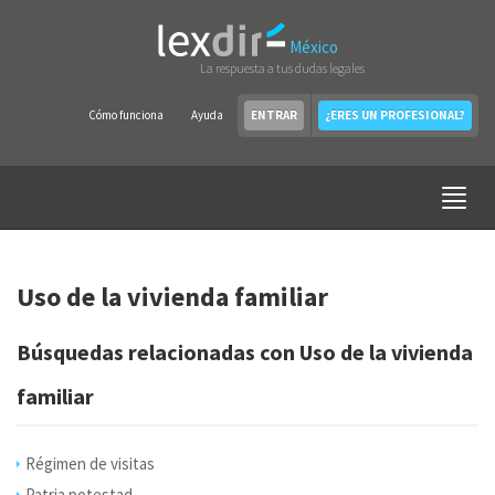
México
La respuesta a tus dudas legales
Cómo funciona
Ayuda
ENTRAR
¿ERES UN PROFESIONAL?
Uso de la vivienda familiar
Búsquedas relacionadas con Uso de la vivienda
familiar
Régimen de visitas
Patria potestad