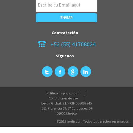
Contratación
+52 (55) 41708024
Síguenos
Política de privacidad
Condiciones de uso
Lexdir Global, S.L. - CIF B66062845
(ES). Florencia 57, 3º,Col Juarez,DF
06600,México
©2022 lexdir.com Todos los derechos reservados