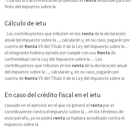
. Cuando la transferencia de propiedad no
renta
deducible para los
fines del impuesto sobre la
Cálculo de ietu
. Los contribuyentes que tributen en los
renta
de la declaración
anual del impuesto sobre la ..., calcularán y, en su caso, pagarán por
cuenta de
Renta
VII del Título II de la Ley del Impuesto sobre la ...
el integrante hubiera optado por cumplir con sus
Renta
de
conformidad con la Ley del Impuesto sobre la .... Los
contribuyentes que tributen en los
renta
de la declaración anual
del impuesto sobre la ..., calcularán y, en su caso, pagarán por
cuenta de
Renta
VII del Título II de la Ley del Impuesto sobre la
En caso del crédito fiscal en el ietu
causado en el ejercicio en el que se generó el
renta
por el
contribuyente contra el impuesto sobre la ... en los términos de
este párrafo, ya no podrá
renta
se hubiera acreditado contra el
impuesto sobre la