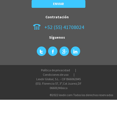
Contratación
+52 (55) 41708024
Síguenos
Política de privacidad
Condiciones de uso
Lexdir Global, S.L. - CIF B66062845
(ES). Florencia 57, 3º,Col Juarez,DF
06600,México
©2022 lexdir.com Todos los derechos reservados