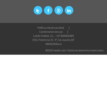
Política de privacidad
Condiciones de uso
Lexdir Global, S.L. - CIF B66062845
(ES). Florencia 57, 3º,Col Juarez,DF
06600,México
©2022 lexdir.com Todos los derechos reservados