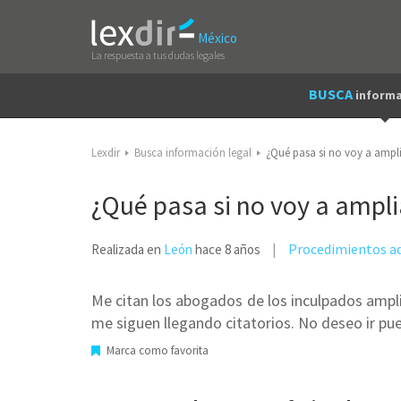
México
La respuesta a tus dudas legales
BUSCA
informa
Lexdir
Busca información legal
¿Qué pasa si no voy a ampl
¿Qué pasa si no voy a ampli
Procedimientos ad
Realizada en
León
hace 8 años
Me citan los abogados de los inculpados ampli
me siguen llegando citatorios. No deseo ir pues
Marca como favorita