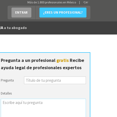
Más de 1.800 profesionales en México
|
ENTRAR
¿ERES UN PROFESIONAL?
RA
a tu abogado
Pregunta a un profesional
gratis
Recibe
ayuda legal de profesionales expertos
Pregunta
Detalles