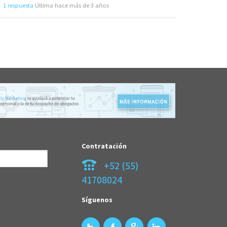
1 respuesta
Última hace más de 3 años
Contratación
+52 (55)
41708024
Síguenos