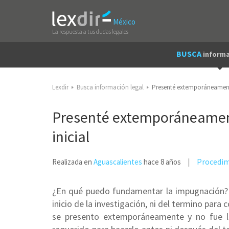
México
La respuesta a tus dudas legales
BUSCA
informa
Lexdir
Busca información legal
Presenté extemporáneamente
Presenté extemporáneament
inicial
Procedim
Realizada en
Aguascalientes
hace 8 años
¿En qué puedo fundamentar la impugnación? 
inicio de la investigación, ni del termino par
se presento extemporáneamente y no fue la d