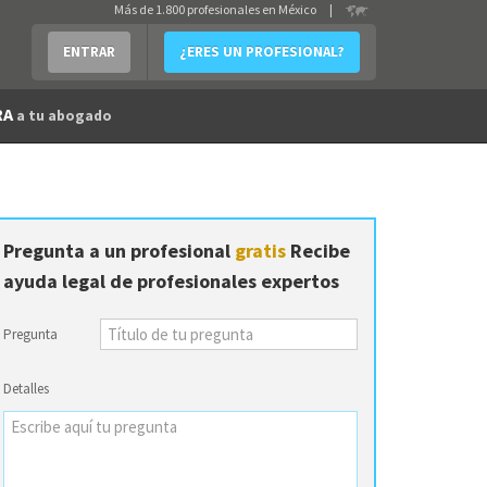
Más de 1.800 profesionales en México
|
ENTRAR
¿ERES UN PROFESIONAL?
RA
a tu abogado
Pregunta a un profesional
gratis
Recibe
ayuda legal de profesionales expertos
Pregunta
Detalles