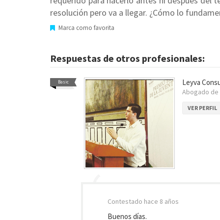
requerido para hacerlo antes ni después del t
resolución pero va a llegar. ¿Cómo lo fundam
Marca como favorita
Respuestas de otros profesionales:
Leyva Consu
Basic
Abogado de
VER PERFIL
Contestado
hace 8 años
Buenos días.