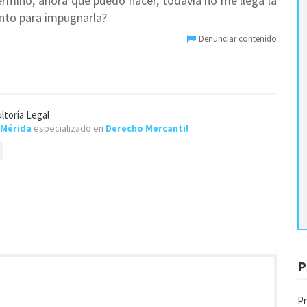
ermino, ahora que puedo hacer, todavía no me llega la
ento para impugnarla?
Denunciar contenido
ltoría Legal
Mérida
especializado en
Derecho Mercantil
P
Pr