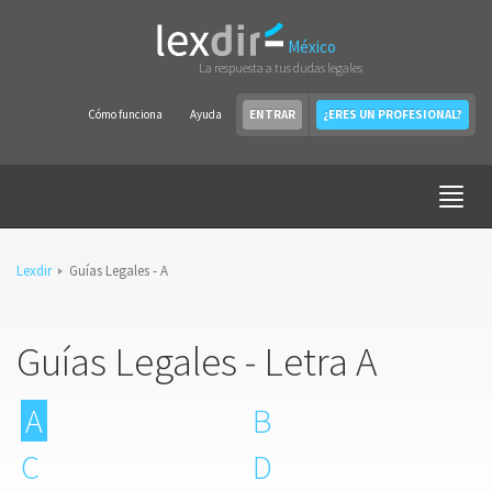
México
La respuesta a tus dudas legales
Cómo funciona
Ayuda
ENTRAR
¿ERES UN PROFESIONAL?
Lexdir
Guías Legales - A
Guías Legales - Letra A
A
B
C
D