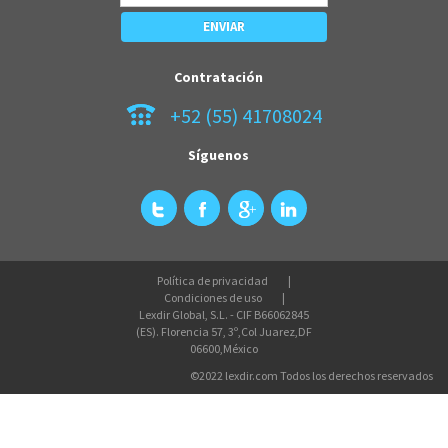
Contratación
+52 (55) 41708024
Síguenos
Política de privacidad
Condiciones de uso
Lexdir Global, S.L. - CIF B66062845
(ES). Florencia 57, 3º,Col Juarez,DF
06600,México
©2022 lexdir.com Todos los derechos reservados