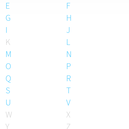
E
F
G
H
I
J
K
L
M
N
O
P
Q
R
S
T
U
V
W
X
Y
Z