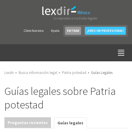
México
La respuesta a tus dudas legales
Cómo funciona
Ayuda
ENTRAR
¿ERES UN PROFESIONAL?
Lexdir
Busca información legal
Patria potestad
Guías Legales
Guías legales sobre Patria
potestad
Preguntas recientes
Guías legales