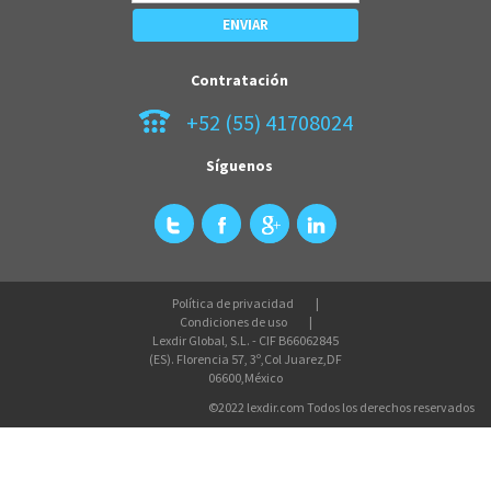
Contratación
+52 (55) 41708024
Síguenos
Política de privacidad
Condiciones de uso
Lexdir Global, S.L. - CIF B66062845
(ES). Florencia 57, 3º,Col Juarez,DF
06600,México
©2022 lexdir.com Todos los derechos reservados