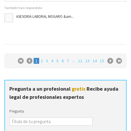
También han respondido:
ASESORIA LABORAL MOGARO &am...
1
2
3
4
5
6
7
...
12
13
14
15
Pregunta a un profesional
gratis
Recibe ayuda
legal de profesionales expertos
Pregunta