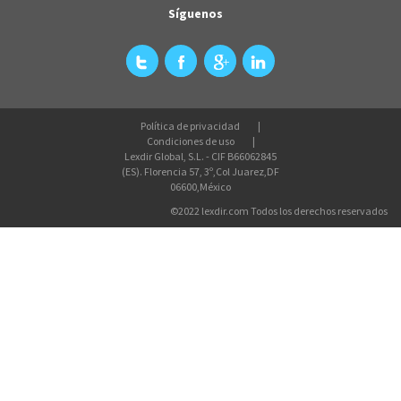
Síguenos
Política de privacidad
Condiciones de uso
Lexdir Global, S.L. - CIF B66062845
(ES). Florencia 57, 3º,Col Juarez,DF
06600,México
©2022 lexdir.com Todos los derechos reservados