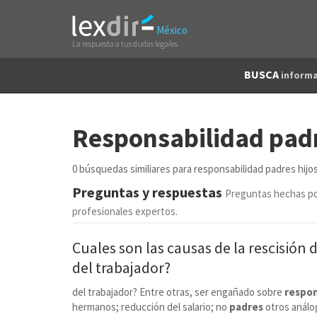
México
La respuesta a tus dudas legales
BUSCA
informa
Responsabilidad padr
0 búsquedas similiares para responsabilidad padres hijo
Preguntas y respuestas
Preguntas hechas po
profesionales expertos.
Cuales son las causas de la rescisión d
del trabajador?
del trabajador? Entre otras, ser engañado sobre
respon
hermanos; reducción del salario; no
padres
otros análog