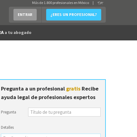
Más de 1.800 profesionales en México
|
ENTRAR
¿ERES UN PROFESIONAL?
RA
a tu abogado
Pregunta a un profesional
gratis
Recibe
ayuda legal de profesionales expertos
Pregunta
Detalles