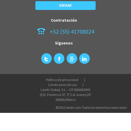
Contratación
+52 (55) 41708024
Síguenos
Política de privacidad
Condiciones de uso
Lexdir Global, S.L. - CIF B66062845
(ES). Florencia 57, 3º,Col Juarez,DF
06600,México
©2022 lexdir.com Todos los derechos reservados