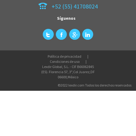
+52 (55) 41708024
Síguenos
Política de privacidad
Condiciones de uso
Lexdir Global, S.L. - CIF B66062845
(ES). Florencia 57, 3º,Col Juarez,DF
06600,México
©2022 lexdir.com Todos los derechos reservados