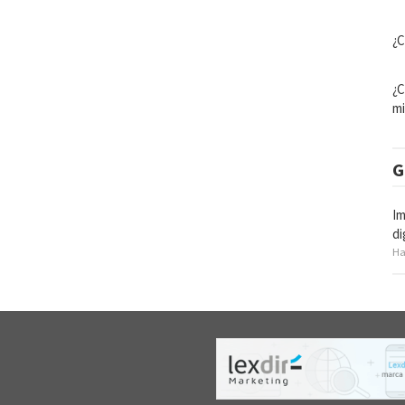
¿C
¿C
mi
G
Im
di
Ha