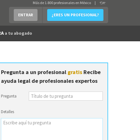
Más de 1.800 profesionales en México
|
ENTRAR
¿ERES UN PROFESIONAL?
RA
a tu abogado
Pregunta a un profesional
gratis
Recibe
ayuda legal de profesionales expertos
Pregunta
Detalles