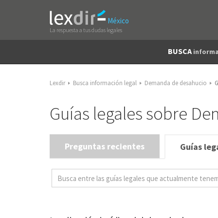
México
La respuesta a tus dudas legales
BUSCA
informa
Lexdir
Busca información legal
Demanda de desahucio
G
Guías legales sobre D
Preguntas recientes
Guías leg